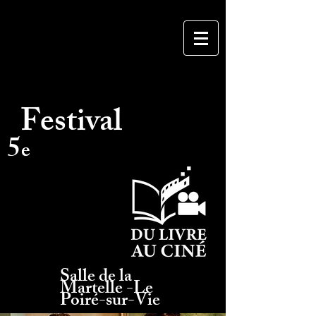
Festival
5
e
" La rencontre du 5e
avec le 7e art "
Salle de la
Martelle -Le
Poiré-sur-Vie