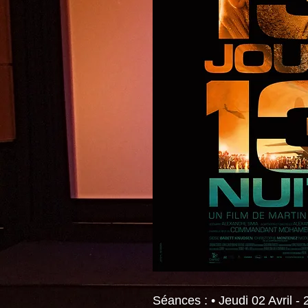
Séances : • Jeudi 02 Avril - 